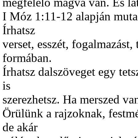
megfelelő magva van. És lát
I Móz 1:11-12 alapján mutas
Írhatsz
verset, esszét, fogalmazást,
formában.
Írhatsz dalszöveget egy tet
is
szerezhetsz. Ha merszed van
Örülünk a rajzoknak, festm
de akár