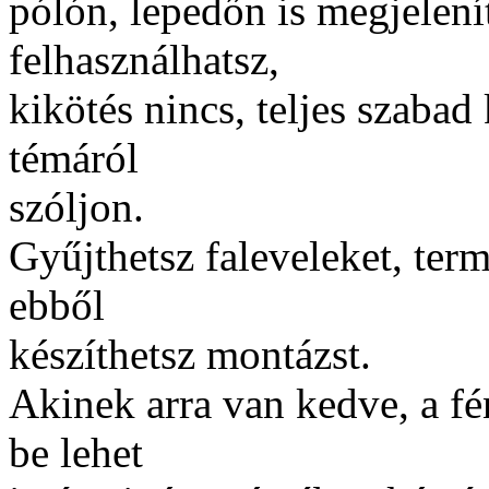
pólón, lepedőn is megjelení
felhasználhatsz,
kikötés nincs, teljes szabad
témáról
szóljon.
Gyűjthetsz faleveleket, term
ebből
készíthetsz montázst.
Akinek arra van kedve, a f
be lehet