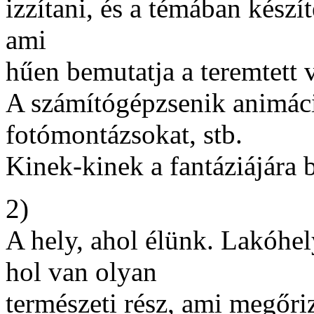
izzítani, és a témában készí
ami
hűen bemutatja a teremtett v
A számítógépzsenik animáció
fotómontázsokat, stb.
Kinek-kinek a fantáziájára 
2)
A hely, ahol élünk. Lakóhel
hol van olyan
természeti rész, ami megőri