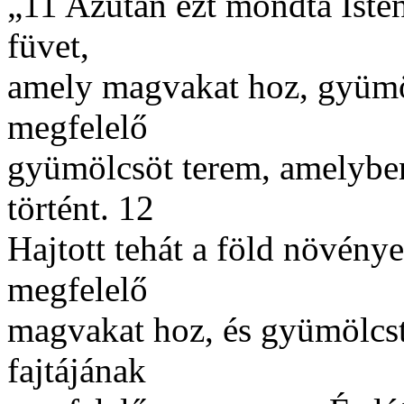
„11 Azután ezt mondta Iste
füvet,
amely magvakat hoz, gyümöl
megfelelő
gyümölcsöt terem, amelyben
történt. 12
Hajtott tehát a föld növénye
megfelelő
magvakat hoz, és gyümölcs
fajtájának