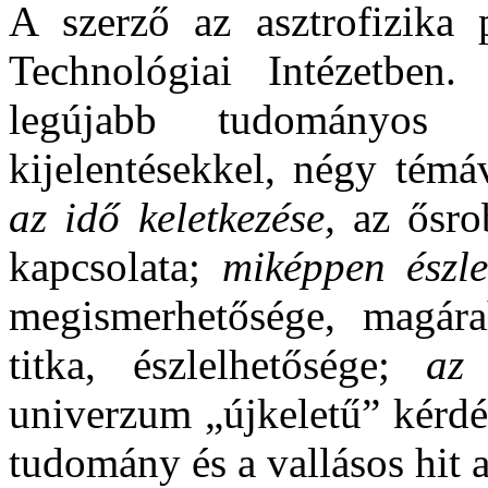
A szerző az asztrofizika 
Technológiai Intézetben.
legújabb tudományos m
kijelentésekkel, négy témá
az idő keletkezése,
az ősro
kapcsolata;
miképpen észle
megismerhetősége, magára
titka, észlelhetősége;
az 
univerzum „újkeletű” kérdé
tudomány és a vallásos hit a