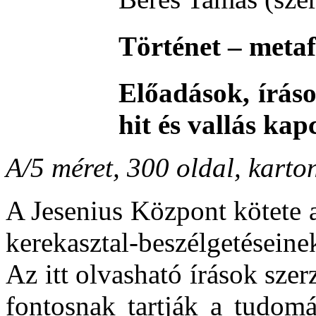
Történet – meta
Előadások, íráso
hit és vallás kap
A/5 méret, 300 oldal, karto
A Jesenius Központ kötete 
kerekasztal-beszélgetéseine
Az itt olvasható írások sze
fontosnak tartják a tudom