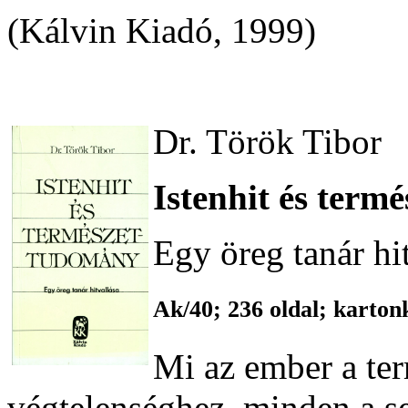
(Kálvin Kiadó, 1999)
Dr. Török Tibor
Istenhit és ter
Egy öreg tanár hi
Ak/40; 236 oldal; karton
Mi az ember a te
végtelenséghez, minden a s