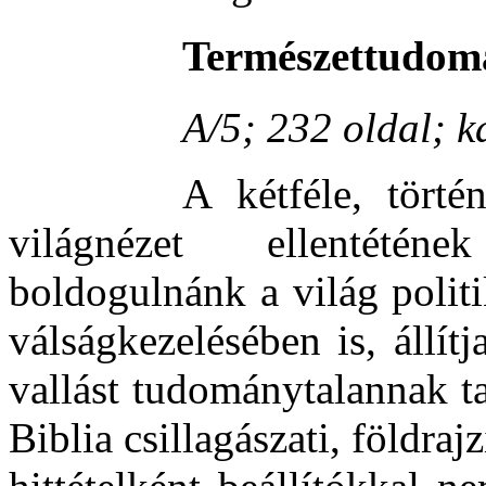
Természettudomá
A/5; 232 oldal; k
A kétféle, törté
világnézet ellentétén
boldogulnánk a világ polit
válságkezelésében is, állít
vallást tudománytalannak t
Biblia csillagászati, földrajz