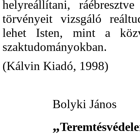
helyreállítani, ráébreszt
törvényeit vizsgáló reál
lehet Isten, mint a köz
szaktudományokban.
(Kálvin Kiadó, 1998)
Bolyki János
„
Teremtésvédel