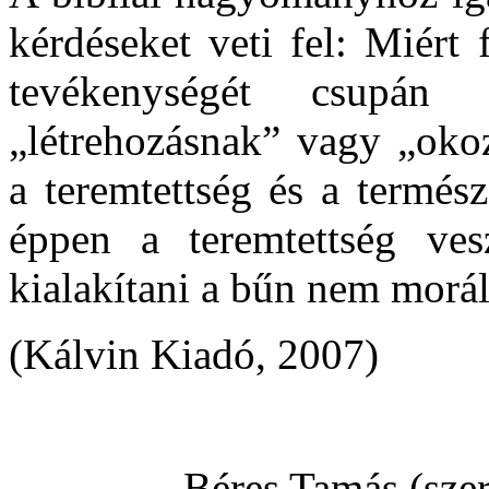
kérdéseket veti fel: Miért 
tevékenységét csupán 
„létrehozásnak” vagy „okoz
a teremtettség és a termés
éppen a teremtettség vesz
kialakítani a bűn nem moráli
(Kálvin Kiadó, 2007)
Béres Tamás (szer