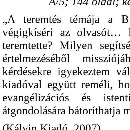
A/5; 144 oldal; k
„A teremtés témája a Bib
végigkíséri az olvasót… 
teremtette? Milyen segít
értelmezéséből missziój
kérdésekre igyekeztem vál
kiadóval együtt reméli, ho
evangélizációs és istent
átgondolására bátoríthatja 
(Kálvin Kiadó, 2007)