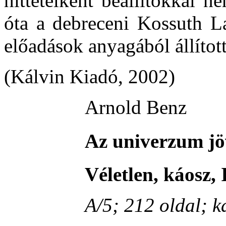
hittételként beállítókkal 
óta a debreceni Kossuth La
előadások anyagából állítot
(Kálvin Kiadó, 2002)
Arnold Benz
Az univerzum jö
Véletlen, káosz, 
A/5; 212 oldal; k