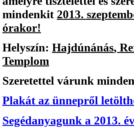
amelyre
tisztelettel
és
szere
mindenkit
2013.
szeptemb
órakor
!
Helyszín
:
Hajdúnánás
,
Re
Templom
Szeretettel
várunk
minden
Plakát
az
ünnepről
letölth
Segédanyagunk
a 2013.
év