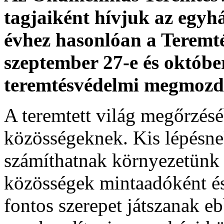
tagjaiként hívjuk az egyhá
évhez hasonlóan a Teremté
szeptember 27-e és október
teremtésvédelmi megmozd
A teremtett világ megőrzés
közösségeknek. Kis lépésnek
számíthatnak környezetünk
közösségek mintaadóként és
fontos szerepet játszanak e