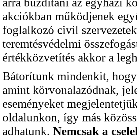
arra buzdítani az egyházi k
akciókban működjenek egy
foglalkozó civil szervezetekk
teremtésvédelmi összefogást
értékközvetítés akkor a leg
Bátorítunk mindenkit, hogy
amint körvonalazódnak, jele
eseményeket megjelentetjü
oldalunkon, így más közössé
adhatunk.
Nemcsak a csele