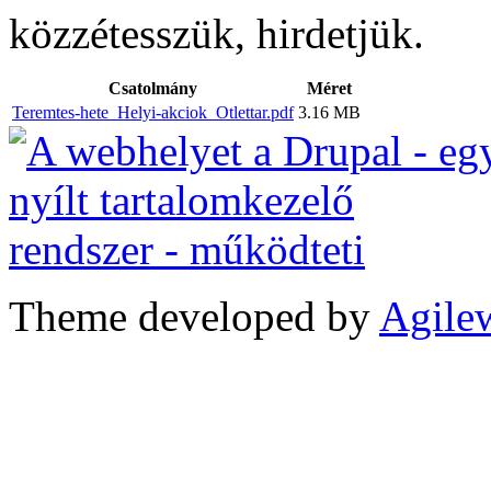
közzétesszük, hirdetjük.
Csatolmány
Méret
Teremtes-hete_Helyi-akciok_Otlettar.pdf
3.16 MB
Theme developed by
Agile