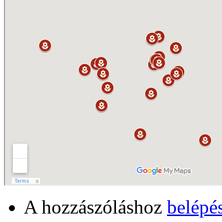
A hozzászóláshoz
belépé